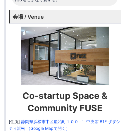
会場 / Venue
Co-startup Space &
Community FUSE
[住所]
静岡県浜松市中区鍛冶町１００−１ 中央館 B1F ザザシ
ティ浜松 （Google Mapで開く）