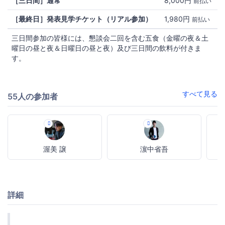
［三日間］通常
8,000円
前払い
［最終日］発表見学チケット（リアル参加）
1,980円
前払い
三日間参加の皆様には、懇談会二回を含む五食（金曜の夜＆土
曜日の昼と夜＆日曜日の昼と夜）及び三日間の飲料が付きま
す。
すべて見る
55人の参加者
渥美 譲
濵中省吾
詳細