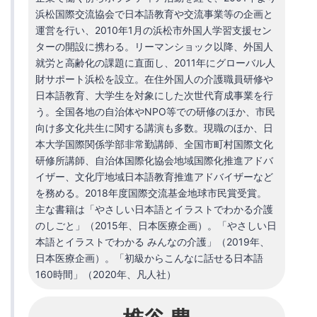
浜松国際交流協会で日本語教育や交流事業等の企画と
運営を行い、2010年1月の浜松市外国人学習支援セン
ターの開設に携わる。リーマンショック以降、外国人
就労と高齢化の課題に直面し、2011年にグローバル人
財サポート浜松を設立。在住外国人の介護職員研修や
日本語教育、大学生を対象にした次世代育成事業を行
う。全国各地の自治体やNPO等での研修のほか、市民
向け多文化共生に関する講演も多数。現職のほか、日
本大学国際関係学部非常勤講師、全国市町村国際文化
研修所講師、自治体国際化協会地域国際化推進アドバ
イザー、文化庁地域日本語教育推進アドバイザーなど
を務める。2018年度国際交流基金地球市民賞受賞。
主な書籍は「やさしい日本語とイラストでわかる介護
のしごと」（2015年、日本医療企画）。「やさしい日
本語とイラストでわかる みんなの介護」（2019年、
日本医療企画）。「初級からこんなに話せる日本語
160時間」（2020年、凡人社）