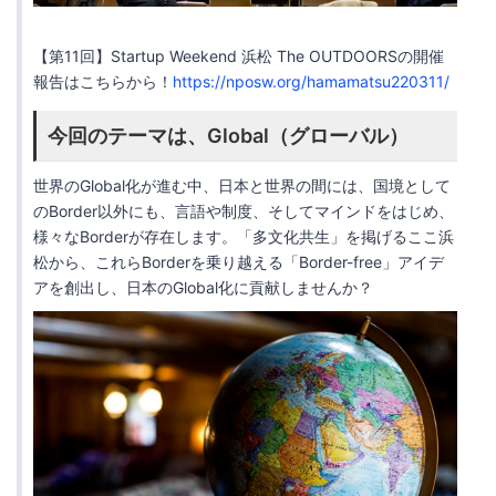
【第11回】Startup Weekend 浜松 The OUTDOORSの開催
報告はこちらから！
https://nposw.org/hamamatsu220311/
今回のテーマは、Global（グローバル）
世界のGlobal化が進む中、日本と世界の間には、国境として
のBorder以外にも、言語や制度、そしてマインドをはじめ、
様々なBorderが存在します。「多文化共生」を掲げるここ浜
松から、これらBorderを乗り越える「Border-free」アイデ
アを創出し、日本のGlobal化に貢献しませんか？