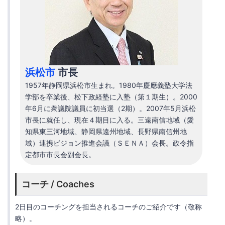
浜松市
市長
1957年静岡県浜松市生まれ。1980年慶應義塾大学法
学部を卒業後、松下政経塾に入塾（第１期生）。2000
年6月に衆議院議員に初当選（2期）。2007年5月浜松
市長に就任し、現在４期目に入る。三遠南信地域（愛
知県東三河地域、静岡県遠州地域、長野県南信州地
域）連携ビジョン推進会議（ＳＥＮＡ）会長。政令指
定都市市長会副会長。
コーチ / Coaches
2日目のコーチングを担当されるコーチのご紹介です（敬称
略）。