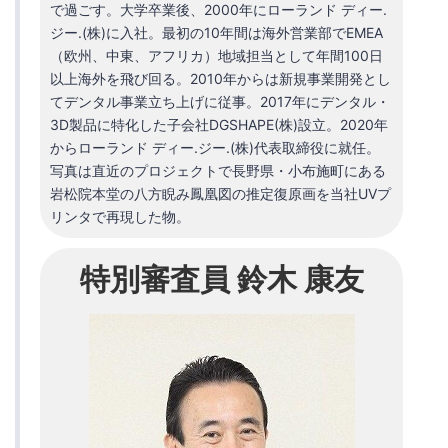
で過ごす。大学卒業後、2000年にローランド ディー.
ジー.(株)に入社。最初の10年間は海外営業部でEMEA
（欧州、中東、アフリカ）地域担当として年間100日
以上海外を飛び回る。2010年からは新規事業開発とし
てデンタル事業立ち上げに従事。2017年にデンタル・
3D製品に特化した子会社DGSHAPE(株)設立。2020年
からローランド ディー.ジー.(株)代表取締役に就任。
写真は直近のプロジェクトで長野県・小布施町にある
岩松院本堂の八方睨み鳳凰図の推定復原画を当社UVプ
リンタで再現した物。
特別審査員 鈴木 康友