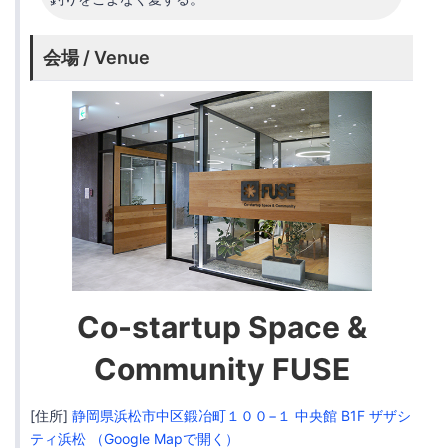
会場 / Venue
Co-startup Space &
Community FUSE
[住所]
静岡県浜松市中区鍛冶町１００−１ 中央館 B1F ザザシ
ティ浜松 （Google Mapで開く）