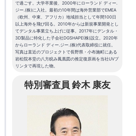
で過ごす。大学卒業後、2000年にローランド ディー.
ジー.(株)に入社。最初の10年間は海外営業部でEMEA
（欧州、中東、アフリカ）地域担当として年間100日
以上海外を飛び回る。2010年からは新規事業開発とし
てデンタル事業立ち上げに従事。2017年にデンタル・
3D製品に特化した子会社DGSHAPE(株)設立。2020年
からローランド ディー.ジー.(株)代表取締役に就任。
写真は直近のプロジェクトで長野県・小布施町にある
岩松院本堂の八方睨み鳳凰図の推定復原画を当社UVプ
リンタで再現した物。
特別審査員 鈴木 康友