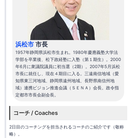
浜松市
市長
1957年静岡県浜松市生まれ。1980年慶應義塾大学法
学部を卒業後、松下政経塾に入塾（第１期生）。2000
年6月に衆議院議員に初当選（2期）。2007年5月浜松
市長に就任し、現在４期目に入る。三遠南信地域（愛
知県東三河地域、静岡県遠州地域、長野県南信州地
域）連携ビジョン推進会議（ＳＥＮＡ）会長。政令指
定都市市長会副会長。
コーチ / Coaches
2日目のコーチングを担当されるコーチのご紹介です（敬称
略）。