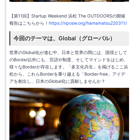
【第11回】Startup Weekend 浜松 The OUTDOORSの開催
報告はこちらから！
https://nposw.org/hamamatsu220311/
今回のテーマは、Global（グローバル）
世界のGlobal化が進む中、日本と世界の間には、国境として
のBorder以外にも、言語や制度、そしてマインドをはじめ、
様々なBorderが存在します。「多文化共生」を掲げるここ浜
松から、これらBorderを乗り越える「Border-free」アイデ
アを創出し、日本のGlobal化に貢献しませんか？