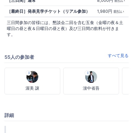
［三日間］通常
8,000円
前払い
［最終日］発表見学チケット（リアル参加）
1,980円
前払い
三日間参加の皆様には、懇談会二回を含む五食（金曜の夜＆土
曜日の昼と夜＆日曜日の昼と夜）及び三日間の飲料が付きま
す。
すべて見る
55人の参加者
渥美 譲
濵中省吾
詳細