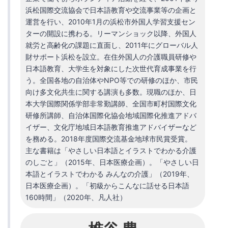
浜松国際交流協会で日本語教育や交流事業等の企画と
運営を行い、2010年1月の浜松市外国人学習支援セン
ターの開設に携わる。リーマンショック以降、外国人
就労と高齢化の課題に直面し、2011年にグローバル人
財サポート浜松を設立。在住外国人の介護職員研修や
日本語教育、大学生を対象にした次世代育成事業を行
う。全国各地の自治体やNPO等での研修のほか、市民
向け多文化共生に関する講演も多数。現職のほか、日
本大学国際関係学部非常勤講師、全国市町村国際文化
研修所講師、自治体国際化協会地域国際化推進アドバ
イザー、文化庁地域日本語教育推進アドバイザーなど
を務める。2018年度国際交流基金地球市民賞受賞。
主な書籍は「やさしい日本語とイラストでわかる介護
のしごと」（2015年、日本医療企画）。「やさしい日
本語とイラストでわかる みんなの介護」（2019年、
日本医療企画）。「初級からこんなに話せる日本語
160時間」（2020年、凡人社）